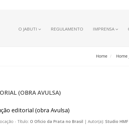
O JABUTI
REGULAMENTO
IMPRENSA
Home
Home J
ORIAL (OBRA AVULSA)
ção editorial (obra Avulsa)
ocação -
Título:
O Oficio da Prata no Brasil
|
Autor(a):
Studio HMF