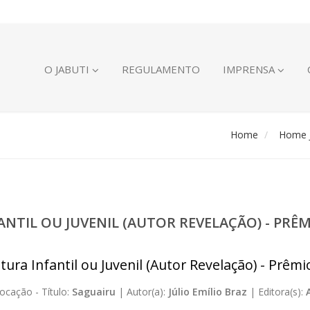
O JABUTI
REGULAMENTO
IMPRENSA
Home
Home J
FANTIL OU JUVENIL (AUTOR REVELAÇÃO) - PR
atura Infantil ou Juvenil (Autor Revelação) - Prêm
ocação -
Título:
Saguairu
|
Autor(a):
Júlio Emílio Braz
|
Editora(s):