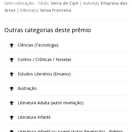
Sem colocação -
Título:
Serra do Cipó
|
Autor(a):
Empresa das
Artes
|
Editora(s):
Nova Fronteira
Outras categorias deste prêmio
Ciências (Tecnologia)
Contos / Crônicas / Novelas
Estudos Literários (Ensaios)
Ilustração.
Literatura Adulta (autor revelação)
Literatura Infantil
Literatura Infantil ou Juvenil (Autor Revelação) - Prêmio