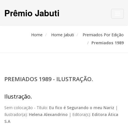
Prêmio Jabuti
Toggl
navig
Home
Home Jabuti
Premiados Por Edição
Premiados 1989
PREMIADOS 1989 - ILUSTRAÇÃO.
Ilustração.
Sem colocação -
Título:
Eu fico é Segurando o meu Nariz
|
Ilustrador(a):
Helena Alexandrino
|
Editora(s):
Editora Ática
S.A