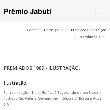
Prêmio Jabuti
Toggl
navig
Home
Home Jabuti
Premiados Por Edição
Premiados 1989
PREMIADOS 1989 - ILUSTRAÇÃO.
Ilustração.
Sem colocação -
Título:
Eu fico é Segurando o meu Nariz
|
Ilustrador(a):
Helena Alexandrino
|
Editora(s):
Editora Ática
S.A