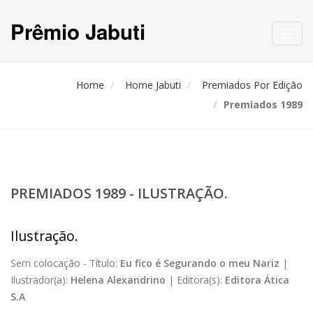
Prêmio Jabuti
Toggl
navig
Home
Home Jabuti
Premiados Por Edição
Premiados 1989
PREMIADOS 1989 - ILUSTRAÇÃO.
Ilustração.
Sem colocação -
Título:
Eu fico é Segurando o meu Nariz
|
Ilustrador(a):
Helena Alexandrino
|
Editora(s):
Editora Ática
S.A