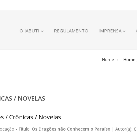
O JABUTI
REGULAMENTO
IMPRENSA
Home
Home J
ICAS / NOVELAS
s / Crônicas / Novelas
ocação -
Título:
Os Dragões não Conhecem o Paraíso
|
Autor(a):
C