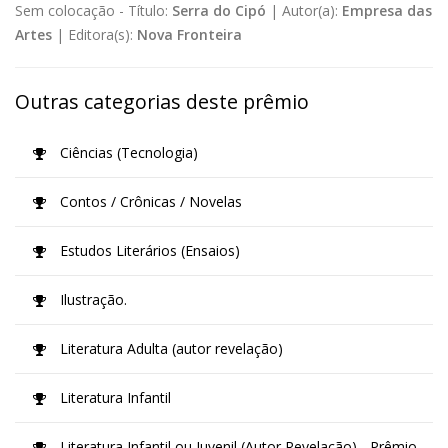
Sem colocação -
Título:
Serra do Cipó
|
Autor(a):
Empresa das
Artes
|
Editora(s):
Nova Fronteira
Outras categorias deste prêmio
Ciências (Tecnologia)
Contos / Crônicas / Novelas
Estudos Literários (Ensaios)
Ilustração.
Literatura Adulta (autor revelação)
Literatura Infantil
Literatura Infantil ou Juvenil (Autor Revelação) - Prêmio