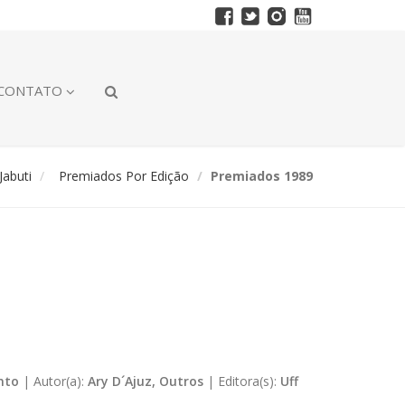
CONTATO
abuti
Premiados Por Edição
Premiados 1989
nto
|
Autor(a):
Ary D´Ajuz, Outros
|
Editora(s):
Uff