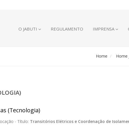
O JABUTI
REGULAMENTO
IMPRENSA
Home
Home J
OLOGIA)
ias (Tecnologia)
ocação -
Título:
Transitórios Elétricos e Coordenação de Isolame