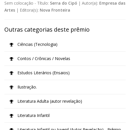
Sem colocação -
Título:
Serra do Cipó
|
Autor(a):
Empresa das
Artes
|
Editora(s):
Nova Fronteira
Outras categorias deste prêmio
Ciências (Tecnologia)
Contos / Crônicas / Novelas
Estudos Literários (Ensaios)
Ilustração.
Literatura Adulta (autor revelação)
Literatura Infantil
Literatura Infantil ou Juvenil (Autor Revelação) - Prêmio