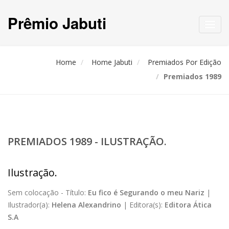
Prêmio Jabuti
Toggl
navig
Home
Home Jabuti
Premiados Por Edição
Premiados 1989
PREMIADOS 1989 - ILUSTRAÇÃO.
Ilustração.
Sem colocação -
Título:
Eu fico é Segurando o meu Nariz
|
Ilustrador(a):
Helena Alexandrino
|
Editora(s):
Editora Ática
S.A