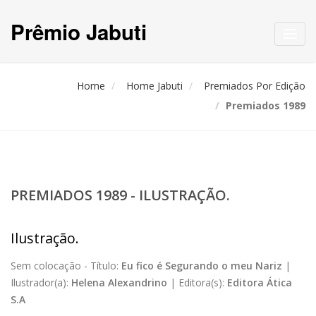
Prêmio Jabuti
Toggl
navig
Home
Home Jabuti
Premiados Por Edição
Premiados 1989
PREMIADOS 1989 - ILUSTRAÇÃO.
Ilustração.
Sem colocação -
Título:
Eu fico é Segurando o meu Nariz
|
Ilustrador(a):
Helena Alexandrino
|
Editora(s):
Editora Ática
S.A