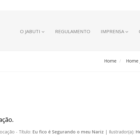
O JABUTI
REGULAMENTO
IMPRENSA
Home
Home J
ação.
ocação -
Título:
Eu fico é Segurando o meu Nariz
|
Ilustrador(a):
H