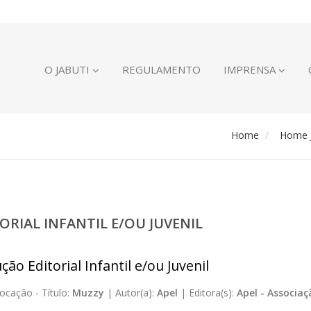
O JABUTI
REGULAMENTO
IMPRENSA
Home
Home J
ORIAL INFANTIL E/OU JUVENIL
ão Editorial Infantil e/ou Juvenil
ocação -
Título:
Muzzy
|
Autor(a):
Apel
|
Editora(s):
Apel - Associa