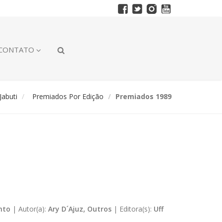
CONTATO
abuti
Premiados Por Edição
Premiados 1989
nto
|
Autor(a):
Ary D´Ajuz, Outros
|
Editora(s):
Uff