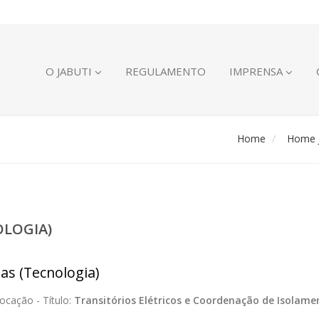
O JABUTI
REGULAMENTO
IMPRENSA
Home
Home J
OLOGIA)
ias (Tecnologia)
ocação -
Título:
Transitórios Elétricos e Coordenação de Isolame