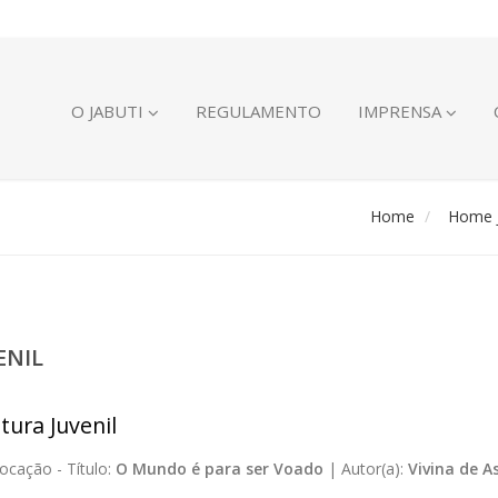
O JABUTI
REGULAMENTO
IMPRENSA
Home
Home J
ENIL
tura Juvenil
ocação -
Título:
O Mundo é para ser Voado
|
Autor(a):
Vivina de A