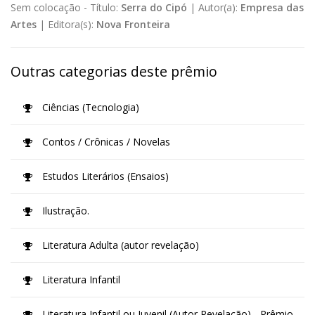
Sem colocação -
Título:
Serra do Cipó
|
Autor(a):
Empresa das
Artes
|
Editora(s):
Nova Fronteira
Outras categorias deste prêmio
Ciências (Tecnologia)
Contos / Crônicas / Novelas
Estudos Literários (Ensaios)
Ilustração.
Literatura Adulta (autor revelação)
Literatura Infantil
Literatura Infantil ou Juvenil (Autor Revelação) - Prêmio