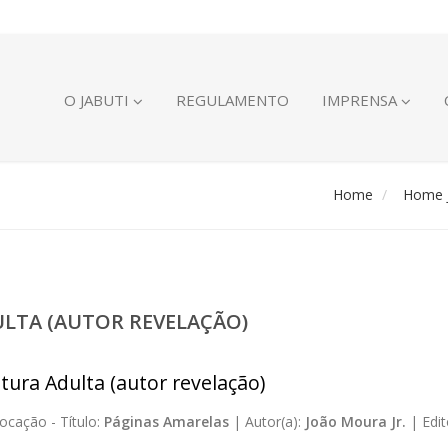
O JABUTI
REGULAMENTO
IMPRENSA
Home
Home J
ULTA (AUTOR REVELAÇÃO)
atura Adulta (autor revelação)
ocação -
Título:
Páginas Amarelas
|
Autor(a):
João Moura Jr.
|
Edit