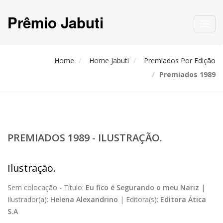
Prêmio Jabuti
Toggl
navig
Home
Home Jabuti
Premiados Por Edição
Premiados 1989
PREMIADOS 1989 - ILUSTRAÇÃO.
Ilustração.
Sem colocação -
Título:
Eu fico é Segurando o meu Nariz
|
Ilustrador(a):
Helena Alexandrino
|
Editora(s):
Editora Ática
S.A