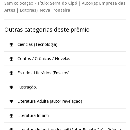
Sem colocação -
Título:
Serra do Cipó
|
Autor(a):
Empresa das
Artes
|
Editora(s):
Nova Fronteira
Outras categorias deste prêmio
Ciências (Tecnologia)
Contos / Crônicas / Novelas
Estudos Literários (Ensaios)
Ilustração.
Literatura Adulta (autor revelação)
Literatura Infantil
Literatura Infantil ou Juvenil (Autor Revelação) - Prêmio