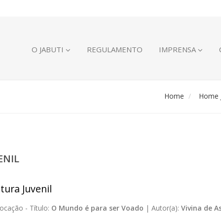
O JABUTI
REGULAMENTO
IMPRENSA
Home
Home J
ENIL
tura Juvenil
ocação -
Título:
O Mundo é para ser Voado
|
Autor(a):
Vivina de A