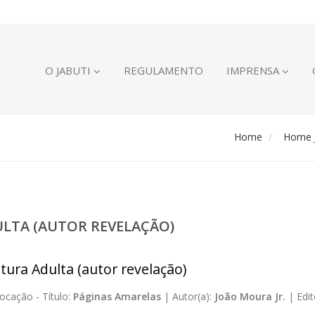
O JABUTI
REGULAMENTO
IMPRENSA
Home
Home J
ULTA (AUTOR REVELAÇÃO)
atura Adulta (autor revelação)
ocação -
Título:
Páginas Amarelas
|
Autor(a):
João Moura Jr.
|
Edit