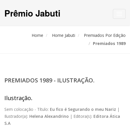
Prêmio Jabuti
Toggl
navig
Home
Home Jabuti
Premiados Por Edição
Premiados 1989
PREMIADOS 1989 - ILUSTRAÇÃO.
Ilustração.
Sem colocação -
Título:
Eu fico é Segurando o meu Nariz
|
Ilustrador(a):
Helena Alexandrino
|
Editora(s):
Editora Ática
S.A