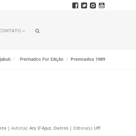
CONTATO
abuti
Premiados Por Edição
Premiados 1989
nto
|
Autor(a):
Ary D´Ajuz, Outros
|
Editora(s):
Uff