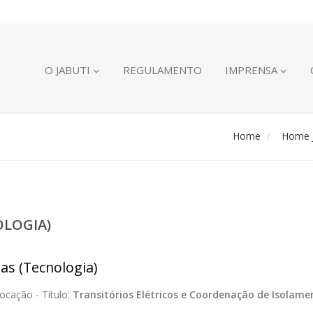
O JABUTI
REGULAMENTO
IMPRENSA
Home
Home J
OLOGIA)
ias (Tecnologia)
ocação -
Título:
Transitórios Elétricos e Coordenação de Isolame