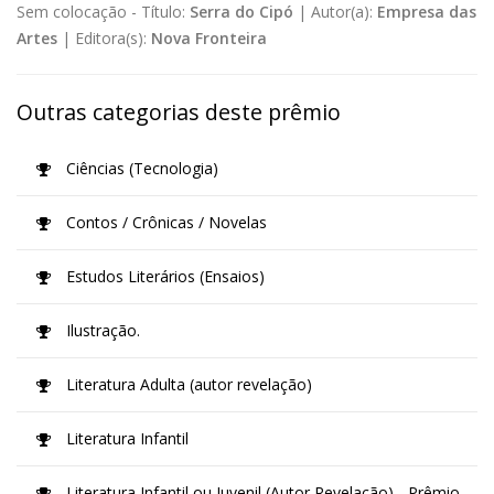
Sem colocação -
Título:
Serra do Cipó
|
Autor(a):
Empresa das
Artes
|
Editora(s):
Nova Fronteira
Outras categorias deste prêmio
Ciências (Tecnologia)
Contos / Crônicas / Novelas
Estudos Literários (Ensaios)
Ilustração.
Literatura Adulta (autor revelação)
Literatura Infantil
Literatura Infantil ou Juvenil (Autor Revelação) - Prêmio