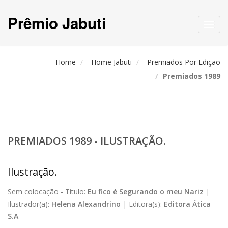
Prêmio Jabuti
Toggl
navig
Home
Home Jabuti
Premiados Por Edição
Premiados 1989
PREMIADOS 1989 - ILUSTRAÇÃO.
Ilustração.
Sem colocação -
Título:
Eu fico é Segurando o meu Nariz
|
Ilustrador(a):
Helena Alexandrino
|
Editora(s):
Editora Ática
S.A